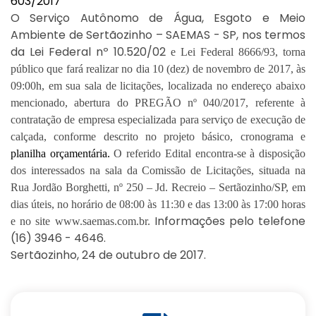
603
/
2017
O Serviço Autônomo de Água, Esgoto e Meio
Ambiente de Sertãozinho – SAEMAS - SP, nos termos
da Lei Federal nº 10.520/02
e Lei Federal 8666/93, torna
público que fará realizar no dia
10
(
dez
)
de
novembro
de
2017
, às
09
:00
h
, em sua sala de licitações, localizada no endereço abaixo
m
encionado, abertura do PREGÃO nº 0
40
/
201
7
, referente à
contratação de empresa
especializada para
serviço de execução de
calçada
, conforme descrito no projeto básico,
cronograma
e
planilha orçamentária
.
O referido Edital encontra-se à disposição
dos interessados na sala da Comissão de Licitações, situada na
Rua
Jordão Borghetti
, nº
250
–
Jd. Recreio
– Sertãozinho/SP, em
dias úteis, no horário de 08:
0
0 às
11
:
30
e das 13:
00
às 17:00 horas
Informações pelo tele
fone
e no site www.saemas.com.br.
(16) 3946 - 4646.
Sertãozinho, 24 de outubro de 2017.