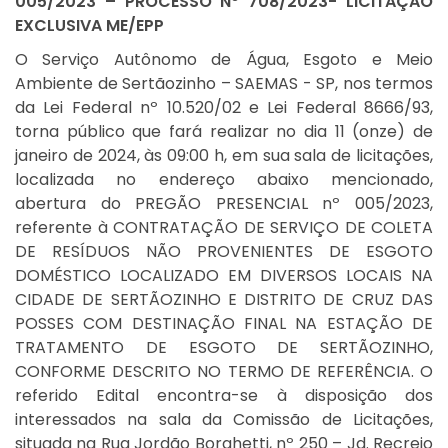
005/2023 – PROCESSO Nº 708/2023- LICITAÇÃO
EXCLUSIVA ME/EPP
O Serviço Autônomo de Água, Esgoto e Meio
Ambiente de Sertãozinho – SAEMAS - SP, nos termos
da Lei Federal nº 10.520/02 e Lei Federal 8666/93,
torna público que fará realizar no dia 11 (onze) de
janeiro de 2024, às 09:00 h, em sua sala de licitações,
localizada no endereço abaixo mencionado,
abertura do PREGÃO PRESENCIAL nº 005/2023,
referente à CONTRATAÇÃO DE SERVIÇO DE COLETA
DE RESÍDUOS NÃO PROVENIENTES DE ESGOTO
DOMÉSTICO LOCALIZADO EM DIVERSOS LOCAIS NA
CIDADE DE SERTÃOZINHO E DISTRITO DE CRUZ DAS
POSSES COM DESTINAÇÃO FINAL NA ESTAÇÃO DE
TRATAMENTO DE ESGOTO DE SERTÃOZINHO,
CONFORME DESCRITO NO TERMO DE REFERÊNCIA. O
referido Edital encontra-se à disposição dos
interessados na sala da Comissão de Licitações,
situada na Rua Jordão Borghetti, nº 250 – Jd. Recreio