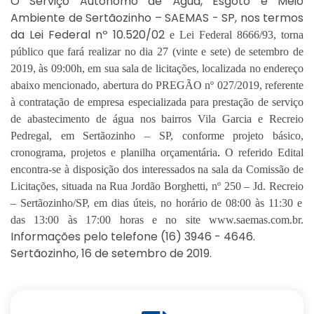
O Serviço Autônomo de Água, Esgoto e Meio
Ambiente de Sertãozinho – SAEMAS - SP, nos termos
da Lei Federal nº 10.520/02
e Lei Federal 8666/93, torna
público que fará realizar no dia
27
(
vinte e
sete
)
de
setembro
de
20
19
, às
09
:00
h
, em sua sala de licitações, localizada no endereço
abaixo mencionado, abertura do PREGÃO nº 0
27
/20
19
, referente
à contratação de
empresa especializada
para prestação de serviço
de abastecimento de água nos bairros Vila Garcia e Recreio
Pedregal, em Sertãozinho – SP,
conforme
p
rojeto básico,
cronograma, projetos
e planilha orçamentária
.
O referido Edital
encontra-se à disposição dos interessados na sala da Comissão de
Licitações, situada na Rua
Jordão Borghetti
, nº
250
–
Jd. Recreio
– Sertãozinho/SP, em dias úteis, no horário de 08:
0
0 às
11
:
30
e
das 13:
00
às 17:00 horas e no site www.saemas.com.br.
Informações pelo tele
fone (16) 3946 - 4646.
Sertãozinho, 16 de setembro de 2019.