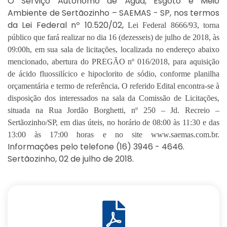
O Serviço Autônomo de Água, Esgoto e Meio
Ambiente de Sertãozinho – SAEMAS - SP, nos termos
da Lei Federal nº 10.520/02,
Lei Federal 8666/93, torna
público que fará realizar no dia
16
(
dezesseis
)
de
julho
de
201
8
, às
09
:00
h
, em sua sala de licitações, localizada no endereço abaixo
mencionado, abertura do PREGÃO nº 0
16
/201
8
,
para
aquisição
de ácido fluossilícico e hipoclorito de sódio
,
conforme
planilha
orçamentária
e termo de referência
.
O referido Edital encontra-se à
disposição dos interessados na sala da Comissão de Licitações,
situada na Rua
Jordão Borghetti
, nº
250
–
Jd. Recreio
–
Sertãozinho/SP, em dias úteis, no horário de 08:
0
0 às
11
:
30
e das
13:
00
às 17:00 horas e no site www.saemas.com.br.
Informações pelo tele
fone (16) 3946 - 4646.
Sertãozinho, 02 de julho de 2018.