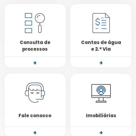
Consulta de
Contas de água
processos
e 2.ª Via
+
+
Fale conosco
Imobiliárias
+
+