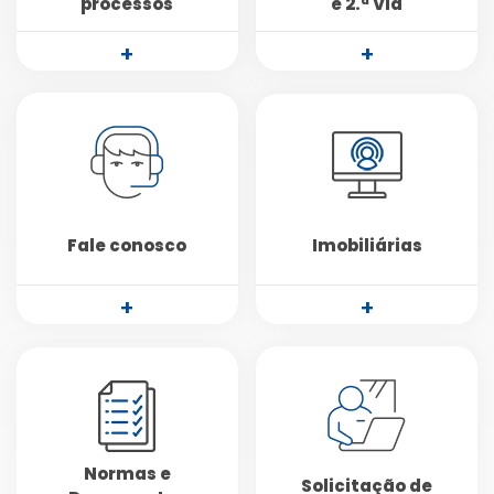
processos
e 2.ª Via
+
+
Fale conosco
Imobiliárias
+
+
Normas e
Solicitação de