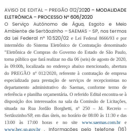
AVISO DE EDITAL – PREGÃO 012/20
20 –
MODALIDADE
ELETRÔNICA
– PROCESSO Nº
606
/
20
20
O Serviço Autônomo de Água, Esgoto e Meio
Ambiente de Sertãozinho – SAEMAS - SP, nos termos
da Lei Federal nº 10.520/02
e Lei Federal 8666/93
e por
in
termédio do Sistema Eletrônico de Contratação denominado
"Eletrônica de Compras do Governo do Estado de São Paulo,
torna público que fará realizar no dia
06
(
seis
)
de
agosto
de
20
20
,
às
09
:00
h
,
localizada no endereço abaixo mencionado, abertura
do PREGÃO nº 0
12
/20
20
, referente
à
contratação de empresa
especializada para prestação de serviços de
recepcionistas no
departamento administrativo do Saemas
, conforme
termo de
referência
e planilha orçamentária
.
O referido Edital encontra-se à
disposição dos interessados na sala da Comissão de Licitações,
situada na Rua
Jordão Borghetti
, nº
250
–
Jd. Recreio
–
Sertãozinho/SP, em dias úteis, no horário de 08:
0
0 às
11
:
30
e das
13:
00
às 17:00 horas e no site
www.saemas.com.br
e
Informações pelo tele
fone (16)
www.bec.sp.gov.br
.