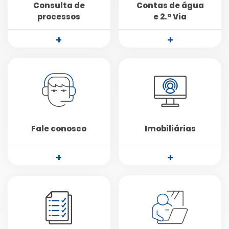
Consulta de
Contas de água
processos
e 2.ª Via
+
+
Fale conosco
Imobiliárias
+
+